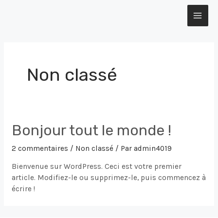
Aller
MAI
au
contenu
ME
Non classé
Bonjour tout le monde !
2 commentaires
/
Non classé
/ Par
admin4019
Bienvenue sur WordPress. Ceci est votre premier
article. Modifiez-le ou supprimez-le, puis commencez à
écrire !